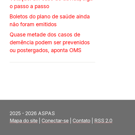
o passo a passo
Boletos do plano de saúde ainda
não foram emitidos
Quase metade dos casos de
demência podem ser prevenidos
ou postergados, aponta OMS
2025 - 2026 ASPAS
Mapa do site
|
Conectar-se
|
Contato
|
RSS 2.0