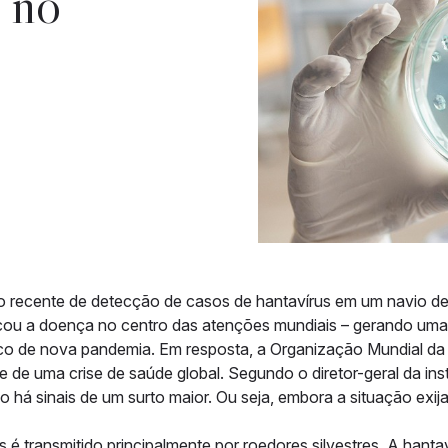
 no
 recente de detecção de casos de hantavírus em um navio de 
cou a doença no centro das atenções mundiais – gerando uma 
sco de nova pandemia. Em resposta, a Organização Mundial da
de de uma crise de saúde global. Segundo o diretor-geral da in
o há sinais de um surto maior. Ou seja, embora a situação exij
s é transmitido principalmente por roedores silvestres. A han