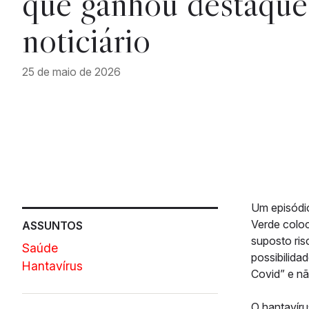
que ganhou destaque
noticiário
25 de maio de 2026
Um episódio
Verde colo
ASSUNTOS
suposto ri
Saúde
possibilida
Hantavírus
Covid” e nã
O hantavíru