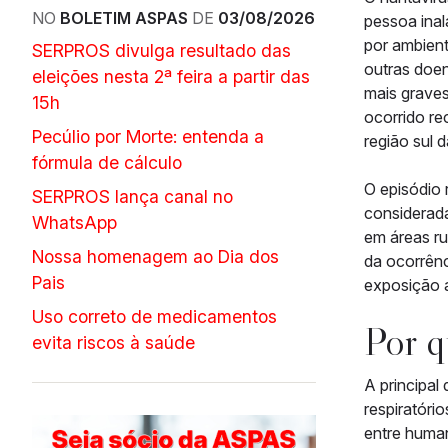
NO
BOLETIM ASPAS
DE
03/08/2026
pessoa inal
por ambient
SERPROS divulga resultado das
outras doen
eleições nesta 2ª feira a partir das
mais graves
15h
ocorrido re
Pecúlio por Morte: entenda a
região sul d
fórmula de cálculo
O episódio 
SERPROS lança canal no
considerada
WhatsApp
em áreas ru
Nossa homenagem ao Dia dos
da ocorrênc
Pais
exposição 
Uso correto de medicamentos
Por q
evita riscos à saúde
A principal
respiratóri
entre human