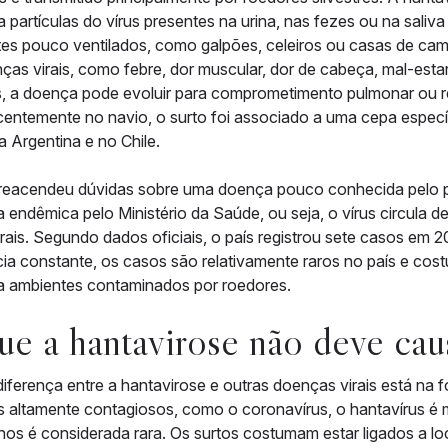
a partículas do vírus presentes na urina, nas fezes ou na sali
es pouco ventilados, como galpões, celeiros ou casas de cam
ças virais, como febre, dor muscular, dor de cabeça, mal-est
, a doença pode evoluir para comprometimento pulmonar ou r
centemente no navio, o surto foi associado a uma cepa espec
a Argentina e no Chile.
reacendeu dúvidas sobre uma doença pouco conhecida pelo púb
 endêmica pelo Ministério da Saúde, ou seja, o vírus circula 
rais. Segundo dados oficiais, o país registrou sete casos em
ia constante, os casos são relativamente raros no país e cos
a ambientes contaminados por roedores.
ue a hantavirose não deve ca
 diferença entre a hantavirose e outras doenças virais está na
os altamente contagiosos, como o coronavírus, o hantavírus é
os é considerada rara. Os surtos costumam estar ligados a loca