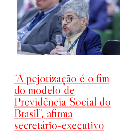
“A pejotização é o fim
do modelo de
Previdência Social do
Brasil”, afirma
secretário-executivo