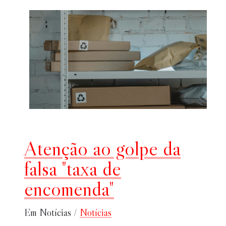
Atenção ao golpe da
falsa "taxa de
encomenda"
Em Notícias /
Notícias