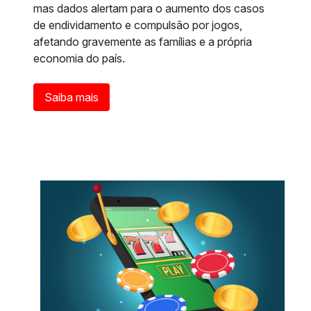
mas dados alertam para o aumento dos casos
de endividamento e compulsão por jogos,
afetando gravemente as famílias e a própria
economia do país.
Saiba mais