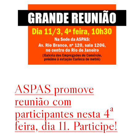
ASPAS promove
reunião com
participantes nesta 4ª
feira, dia 11. Participe!